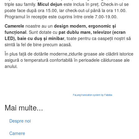
triple sau family.
Micul dejun
este inclus în preț. Check-in-ul se
poate face după ora 15.00, iar check-out-ul până la ora 11.00.
Programul în recepție este cuprins între orele 7.00-19.00.
Camerele
noastre au un
design modern, ergonomic și
funcțional
. Sunt dotate cu
pat dublu mare, televizor (ecran
LED), baie cu duș și minibar
, toate pentru ca oaspeții noștri să
simtă la fel de bine precum acasă.
În plus față de dotările moderne,zidurile groase ale clădirii istorice
asigură o temperatură confortabilă în perioadele călduroase ale
anului.
FaLang translation system by Faboba
Mai multe...
Despre noi
Camere